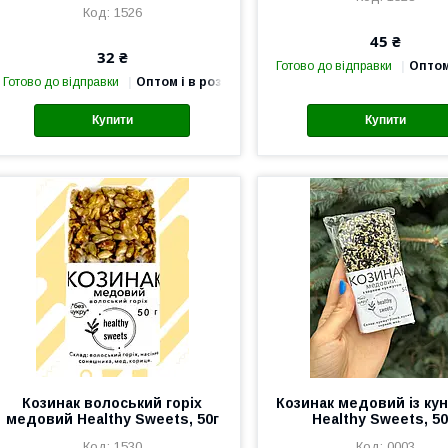
1526
45 ₴
32 ₴
Готово до відправки
Оптом
Готово до відправки
Оптом і в роздріб
Купити
Купити
Козинак волоський горіх
Козинак медовий із ку
медовий Healthy Sweets, 50г
Healthy Sweets, 50
1530
0003