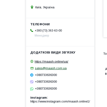
Київ, Україна
+380 (73) 363-63-00
Менеджер
https://maash.online/ua/
sales@maash.com.ua
А
в
+380733636300
+380733636300
+380733636300
instagram
https://www.instagram.com/maash.online1/