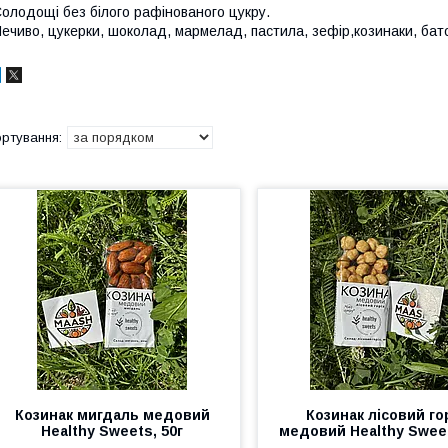
олодощі без білого рафінованого цукру.
ечиво, цукерки, шоколад, мармелад, пастила, зефір,козинаки, бат
Козинак мигдаль медовий
Козинак лісовий го
Healthy Sweets, 50г
медовий Healthy Sweet