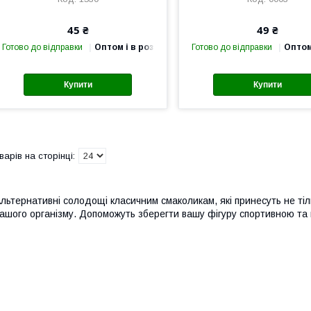
45 ₴
49 ₴
Готово до відправки
Оптом і в роздріб
Готово до відправки
Оптом
Купити
Купити
льтернативні солодощі класичним смаколикам, які принесуть не тіл
ашого організму. Допоможуть зберегти вашу фігуру спортивною та