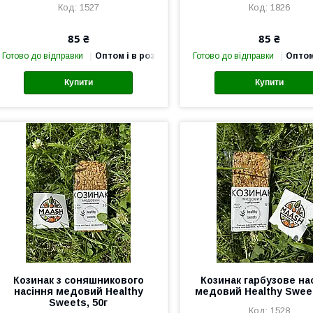
1527
1826
85 ₴
85 ₴
Готово до відправки
Оптом і в роздріб
Готово до відправки
Оптом
Купити
Купити
Козинак з соняшникового
Козинак гарбузове на
насіння медовий Healthy
медовий Healthy Sweet
Sweets, 50г
1528