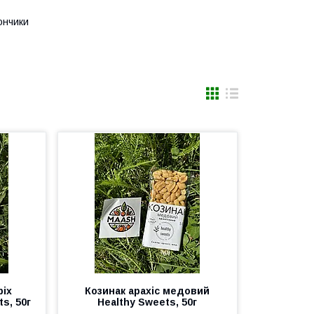
ончики
ріх
Козинак арахіс медовий
s, 50г
Healthy Sweets, 50г