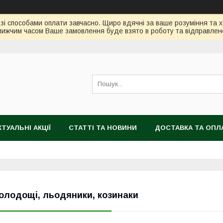
зі способами оплати завчасно. Щиро вдячні за ваше розуміння та х
ижчим часом Ваше замовлення буде взято в роботу та відправлен
КТУАЛЬНІ АКЦІЇ
СТАТТІ ТА НОВИНИ
ДОСТАВКА ТА ОПЛ
олодощі, льодяники, козинаки