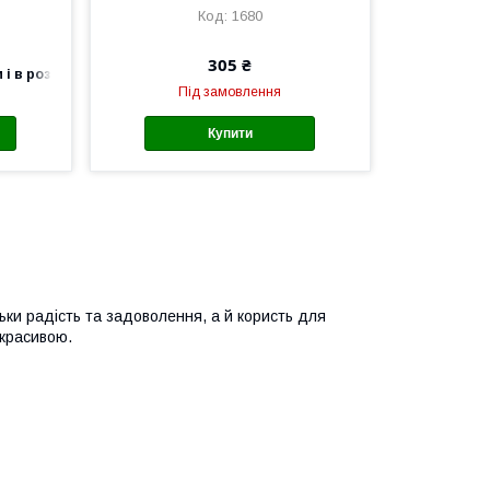
1680
305 ₴
 і в роздріб
Під замовлення
Купити
ьки радість та задоволення, а й користь для
 красивою.