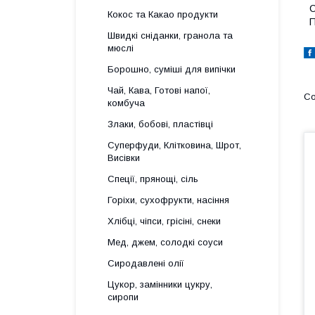
С
Кокос та Какао продукти
П
Швидкі сніданки, гранола та
мюслі
Борошно, суміші для випічки
Чай, Кава, Готові напої,
комбуча
Злаки, бобові, пластівці
Суперфуди, Клітковина, Шрот,
Висівки
Спеції, прянощі, сіль
Горіхи, сухофрукти, насіння
Хлібці, чіпси, грісіні, снеки
Мед, джем, солодкі соуси
Сиродавлені олії
Цукор, замінники цукру,
сиропи