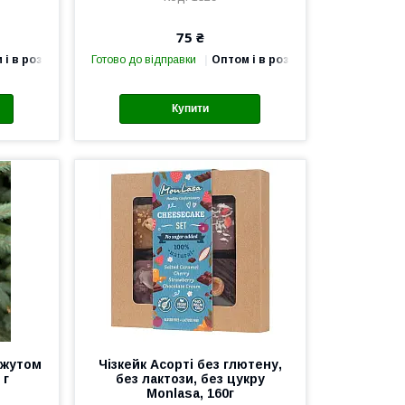
75 ₴
 і в роздріб
Готово до відправки
Оптом і в роздріб
Купити
нжутом
Чізкейк Асорті без глютену,
 г
без лактози, без цукру
Monlasa, 160г