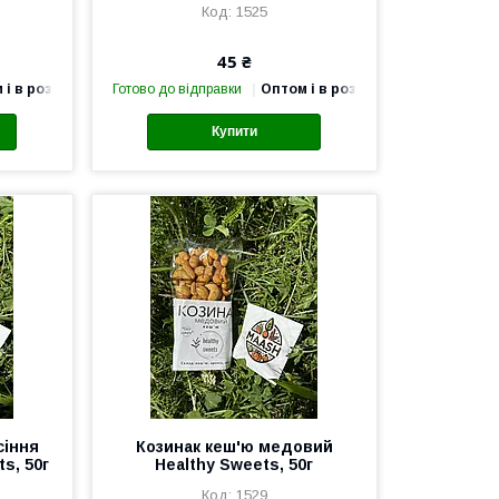
1525
45 ₴
 і в роздріб
Готово до відправки
Оптом і в роздріб
Купити
сіння
Козинак кеш'ю медовий
s, 50г
Healthy Sweets, 50г
1529