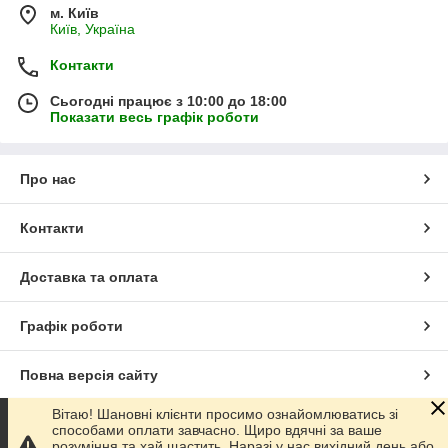
м. Київ
Київ, Україна
Контакти
Сьогодні працює з 10:00 до 18:00
Показати весь графік роботи
Про нас
Контакти
Доставка та оплата
Графік роботи
Повна версія сайту
Вітаю! Шановні клієнти просимо ознайомлюватись зі
Сайт створено на маркетплейсі
Prom.ua
способами оплати завчасно. Щиро вдячні за ваше
розуміння та хай щастить. Наразі у нас вихідний день або