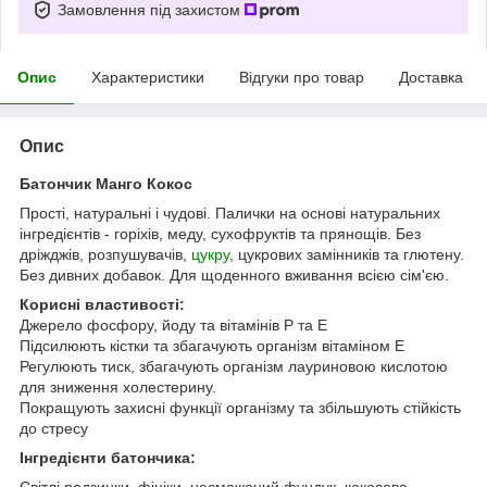
Замовлення під захистом
Опис
Характеристики
Відгуки про товар
Доставка
Опис
Батончик Манго Кокос
Прості, натуральні і чудові. Палички на основі натуральних
інгредієнтів - горіхів, меду, сухофруктів та прянощів. Без
дріжджів, розпушувачів,
цукру
, цукрових замінників та глютену.
Без дивних добавок. Для щоденного вживання всією сім'єю.
Корисні властивості:
Джерело фосфору, йоду та вітамінів Р та Е
Підсилюють кістки та збагачують організм вітаміном Е
Регулюють тиск, збагачують організм лауриновою кислотою
для зниження холестерину.
Покращують захисні функції організму та збільшують стійкість
до стресу
Інгредієнти батончика:
Світлі родзинки, фініки, несмажений фундук, кокосова