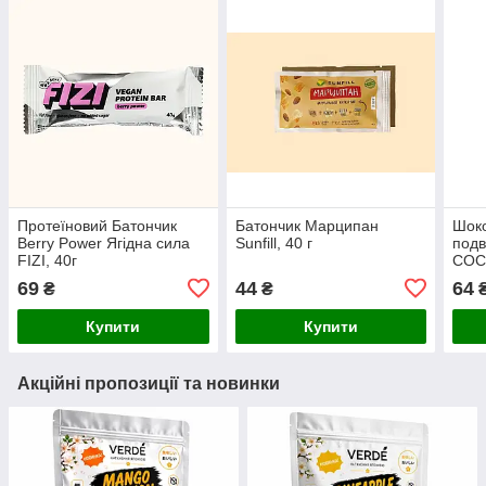
Протеїновий Батончик
Батончик Марципан
Шоко
Berry Power Ягідна сила
Sunfill, 40 г
подв
FIZI, 40г
COCO
69
44
64
₴
₴
Купити
Купити
Акційні пропозиції та новинки