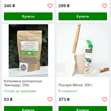
340
299
₴
₴
Купити
Купити
Клітковина розторопши
Земледар, 250г
Псиліум Bifood, 200 г
Готово до відправки
В наявності
53
373
₴
₴
Купити
Купити