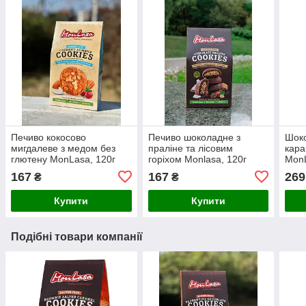
Печиво кокосово
Печиво шоколадне з
Шоко
мигдалеве з медом без
праліне та лісовим
кара
глютену MonLasa, 120г
горіхом Monlasa, 120г
MonL
167
167
269
₴
₴
Купити
Купити
Подібні товари компанії