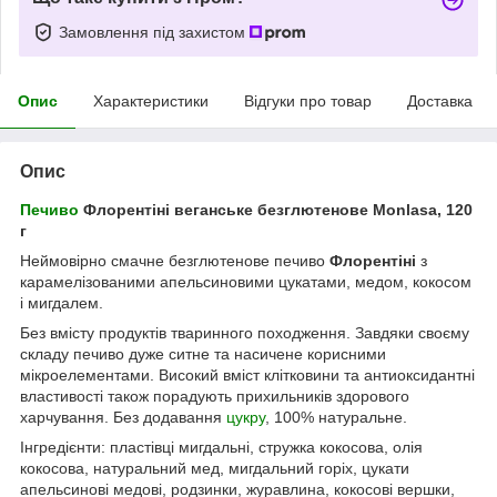
Замовлення під захистом
Опис
Характеристики
Відгуки про товар
Доставка
Опис
Печиво
Флорентіні веганське безглютенове Monlasa, 120
г
Неймовірно смачне безглютенове печиво
Флорентіні
з
карамелізованими апельсиновими цукатами, медом, кокосом
і мигдалем.
Без вмісту продуктів тваринного походження. Завдяки своєму
складу печиво дуже ситне та насичене корисними
мікроелементами. Високий вміст клітковини та антиоксидантні
властивості також порадують прихильників здорового
харчування. Без додавання
цукру
, 100% натуральне.
Інгредієнти: пластівці мигдальні, стружка кокосова, олія
кокосова, натуральний мед, мигдальний горіх, цукати
апельсинові медові, родзинки, журавлина, кокосові вершки,