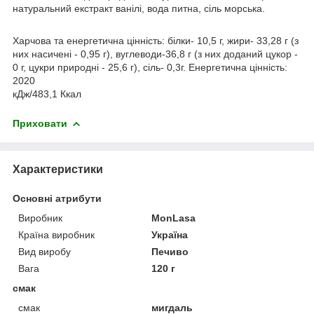
натуральний екстракт ванілі, вода питна, сіль морська.
Харчова та енергетична цінність: білки- 10,5 г, жири- 33,28 г (з
них насичені - 0,95 г), вуглеводи-36,8 г (з них доданий цукор -
0 г, цукри природні - 25,6 г), сіль- 0,3г. Енергетична цінність:
2020
кДж/483,1 Ккал
Приховати
Характеристики
Основні атрибути
Виробник
MonLasa
Країна виробник
Україна
Вид виробу
Печиво
Вага
120 г
смак
смак
мигдаль