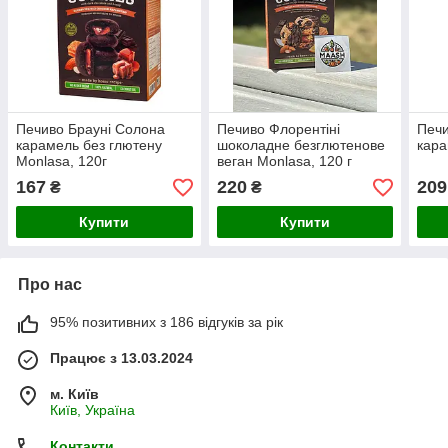
Печиво Брауні Солона
Печиво Флорентіні
Печи
карамель без глютену
шоколадне безглютенове
кара
Monlasa, 120г
веган Monlasa, 120 г
167
220
209
₴
₴
Купити
Купити
Про нас
95% позитивних з 186 відгуків за рік
Працює з 13.03.2024
м. Київ
Київ, Україна
Контакти