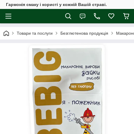
Гармонія смаку і користі у кожній Вашій страві.
Товари та послуги
Безглютенова продукція
Макарони