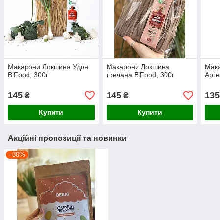
Макарони Локшина Удон
Макарони Локшина
Мак
BiFood, 300г
гречана BiFood, 300г
Арге
145
145
135
₴
₴
Купити
Купити
Акційні пропозиції та новинки
–30%