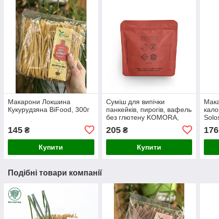
Макарони Локшина
Суміш для випічки
Мака
Кукурудзяна BiFood, 300г
панкейків, пирогів, вафель
кало
без глютену KOMORA,
Solos
500г
145
205
176
₴
₴
Купити
Купити
Подібні товари компанії