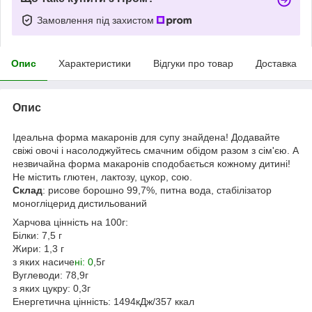
Замовлення під захистом
Опис
Характеристики
Відгуки про товар
Доставка
Опис
Ідеальна форма макаронів для супу знайдена! Додавайте
свіжі овочі і насолоджуйтесь смачним обідом разом з сім'єю. А
незвичайна форма макаронів сподобається кожному дитині!
Не містить глютен, лактозу, цукор, сою.
Склад
: рисове борошно 99,7%, питна вода, стабілізатор
моногліцерид дистильований
Харчова цінність на 100г:
Білки: 7,5 г
Жири: 1,3 г
з яких насиче
ні: 0
,5г
Вуглеводи: 78,9г
з яких цукру: 0,3г
Енергетична цінність: 1494кДж/357 ккал