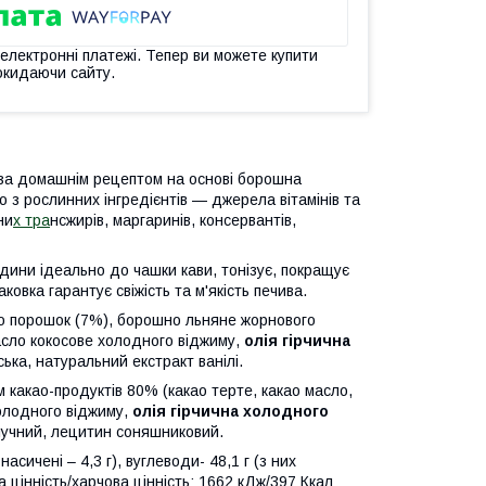
 електронні платежі. Тепер ви можете купити
окидаючи сайту.
за домашнім рецептом на основі борошна
о з рослинних інгредієнтів — джерела вітамінів та
ни
х тра
нсжирів, маргаринів, консервантів,
дини ідеально до чашки кави, тонізує, покращує
ковка гарантує свіжість та м'якість печива.
ао порошок (7%), борошно льняне жорнового
асло кокосове холодного віджиму,
олія гірчична
ська, натуральний екстракт ванілі.
 какао-продуктів 80% (какао терте, какао масло,
холодного віджиму,
олія гірчична холодного
блучний, лецитин соняшниковий.
х насичені – 4,3 г), вуглеводи- 48,1 г (з них
на цінність/харчова цінність: 1662 кДж/397 Ккал