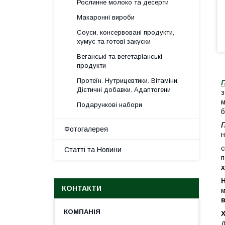
Рослинне молоко та десерти
Макаронні вироби
Соуси, консервовані продукти,
хумус та готові закуски
Веганські та вегетаріанські
продукти
Протеїн. Нутрицевтики. Вітаміни.
П
Дієтичні добавки. Адаптогени
з
м
Подарункові набори
б
П
Фотогалерея
н
с
Статті та Новини
п
Н
КОНТАКТИ
м
Х
д