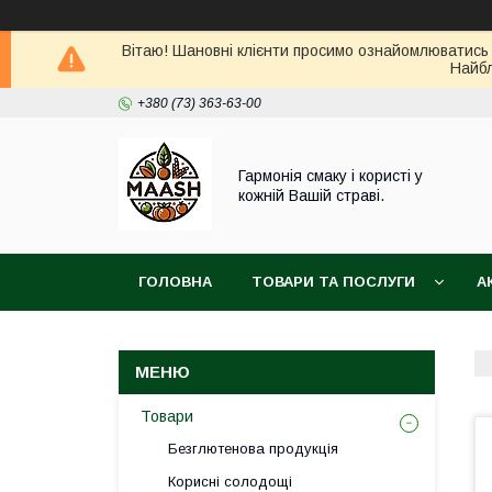
Вітаю! Шановні клієнти просимо ознайомлюватись 
Найбл
+380 (73) 363-63-00
Гармонія смаку і користі у
кожній Вашій страві.
ГОЛОВНА
ТОВАРИ ТА ПОСЛУГИ
А
ВІДГУКИ
ПОВЕРНЕННЯ ТА ОБМІН ТОВАРУ
Товари
Безглютенова продукція
Корисні солодощі