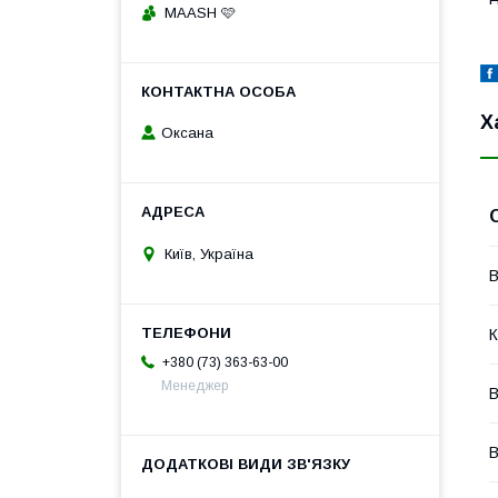
MAASH 🩷
Х
Оксана
Київ, Україна
В
К
+380 (73) 363-63-00
Менеджер
В
В