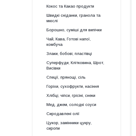
Кокос та Какао продукти
Швидкі сніданки, гранола та
мюслі
Борошно, суміші для випічки
Чай, Кава, Готові напої,
комбуча
Злаки, бобові, пластівці
Суперфуди, Клітковина, Шрот,
Висівки
Спеції, прянощі, сіль
Горіхи, сухофрукти, насіння
Хлібці, чіпси, грісіні, снеки
Мед, джем, солодкі соуси
Сиродавлені олії
Цукор, замінники цукру,
сиропи