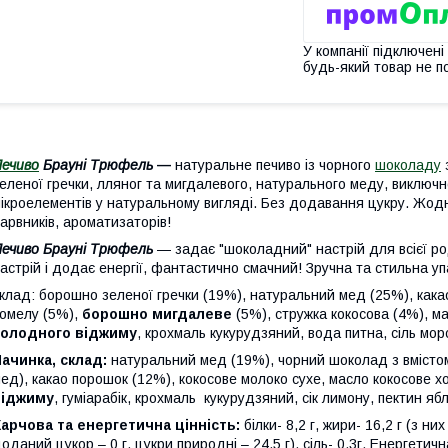
У компанії підключені
будь-який товар не п
ечиво
Брауні Трюфель
—
натуральне печиво із чорного
шоколаду
еленої гречки, лляног та мигдалевого, натурального меду, виключн
ікроелементів у натуральному вигляді. Без додавання цукру. Жод
арвників, ароматизаторів!
ечиво Брауні Трюфель
— задає "шоколадний" настрій для всієї ро
астрій і додає енергії, фантастично смачний! Зручна та стильна упа
клад: борошно зеленої гречки (19%), натуральний мед (25%), как
омелу (5%),
борошно мигдалеве
(5%), стружка кокосова (4%), м
холодного віджиму
, крохмаль кукурудзяний, вода питна, сіль мор
ачинка, склад:
натуральний мед (19%), чорний шоколад з вмістом
ед), какао порошок (12%), кокосове молоко сухе, масло кокосове 
віджиму
, гуміарабік, крохмаль кукурудзяний, сік лимону, пектин я
арчова та енергетична цінність:
білки- 8,2 г, жири- 16,2 г (з ни
оданий цукор – 0 г, цукри природні – 24,5 г), сіль- 0,3г. Енергетич