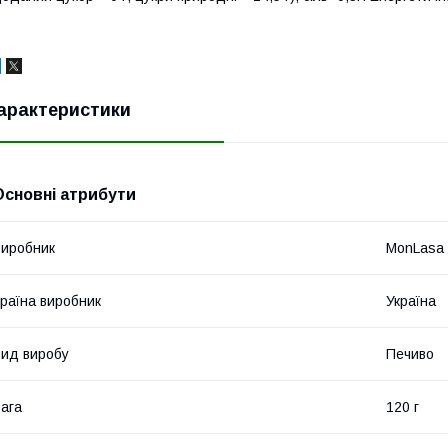
арактеристики
Основні атрибути
иробник
MonLasa
раїна виробник
Україна
ид виробу
Печиво
ага
120 г