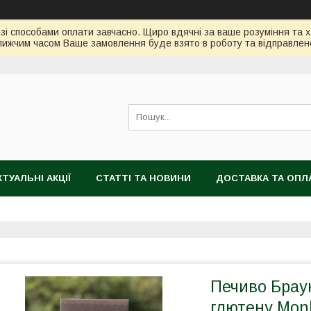
зі способами оплати завчасно. Щиро вдячні за ваше розуміння та х
ижчим часом Ваше замовлення буде взято в роботу та відправлен
КТУАЛЬНІ АКЦІЇ
СТАТТІ ТА НОВИНИ
ДОСТАВКА ТА ОПЛ
Печиво Брау
глютену Monl