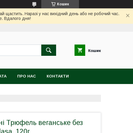
Кошик
ай щастить. Наразі у нас вихідний день або не робочий час.
е. Вдалого дня!
Кошик
АТА
ПРО НАС
КОНТАКТИ
ні Трюфель веганське без
asa, 120г