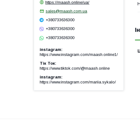
https://maash.online/ua/
sales@maash.com.ua
+380733636300
+380733636300
І
+380733636300
instagram
Ц
https://www.instagram.com/maash.online1/
Тік Ток
https://www.tiktok.com/@maash.online
instagram
https://www.instagram.com/mariia.sykalo/