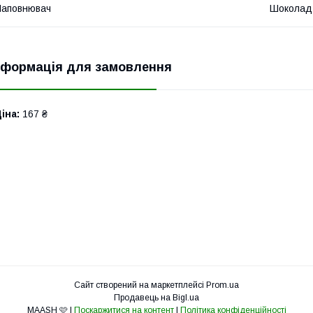
Наповнювач
Шоколад
нформація для замовлення
іна:
167 ₴
Сайт створений на маркетплейсі
Prom.ua
Продавець на Bigl.ua
MAASH 🩷 |
Поскаржитися на контент
|
Політика конфіденційності