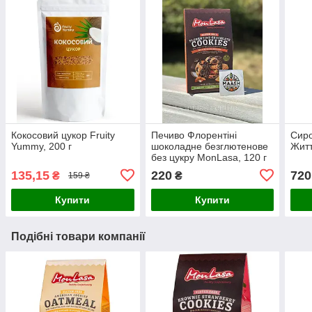
Кокосовий цукор Fruity
Печиво Флорентіні
Сиро
Yummy, 200 г
шоколадне безглютенове
Житт
без цукру MonLasa, 120 г
135,15
220
720
₴
₴
159 ₴
Купити
Купити
Подібні товари компанії