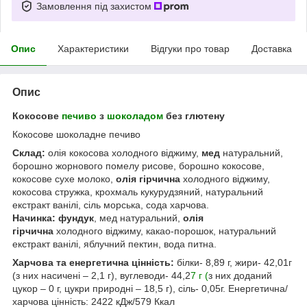
Замовлення під захистом
Опис
Характеристики
Відгуки про товар
Доставка
Опис
Кокосове
печиво
з
шоколадом
без глютену
Кокосове шоколадне печиво
Склад:
олія кокосова холодного віджиму,
мед
натуральний,
борошно жорнового помелу рисове, борошно кокосове,
кокосове сухе молоко,
олія гірчична
холодного віджиму,
кокосова стружка, крохмаль кукурудзяний, натуральний
екстракт ванілі, сіль морська, сода харчова.
Начинка:
фундук
, мед натуральний,
олія
гірчична
холодного віджиму, какао-порошок, натуральний
екстракт ванілі, яблучний пектин, вода питна.
Харчова та енергетична цінність:
білки- 8,89 г, жири- 42,01г
(з них насичені – 2,1 г), вуглеводи- 44,2
7 г (
з них доданий
цукор – 0 г, цукри природні – 18,5 г), сіль- 0,05г. Енергетична/
харчова цінність: 2422 кДж/579 Ккал