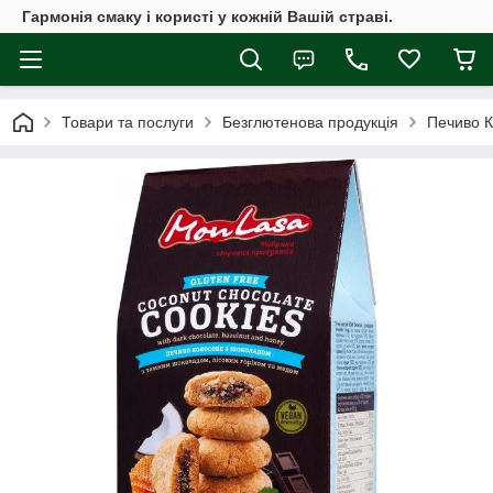
Гармонія смаку і користі у кожній Вашій страві.
Товари та послуги
Безглютенова продукція
Печиво К