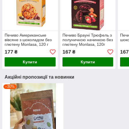
Печиво Американське
Печиво Брауні Трюфель з
Печи
вівсяне з шоколадом без
полуничною начинкою без
шоко
глютену Monlasa, 120 г
глютену Monlasa, 120г
177
167
167
₴
₴
Купити
Купити
Акційні пропозиції та новинки
–30%