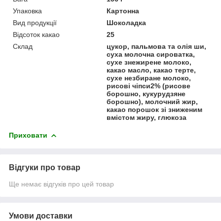
Упаковка
Картонна
Вид продукції
Шоколадка
Відсоток какао
25
Склад
цукор, пальмова та олія ши,
суха молочна сироватка,
сухе знежирене молоко,
какао масло, какао терте,
сухе незбиране молоко,
рисові чіпси2% (рисове
борошно, кукурудзяне
борошно), молочний жир,
какао порошок зі зниженим
вмістом жиру, глюкоза
Приховати
Відгуки про товар
Ще немає відгуків про цей товар
Умови доставки