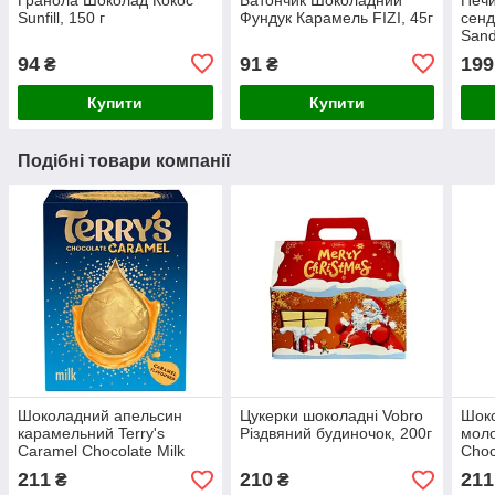
Sunfill, 150 г
Фундук Карамель FIZI, 45г
сенд
Sand
225г
94
91
199
₴
₴
Купити
Купити
Подібні товари компанії
Шоколадний апельсин
Цукерки шоколадні Vobro
Шок
карамельний Terry's
Різдвяний будиночок, 200г
моло
Caramel Chocolate Milk
Choc
145г
211
210
211
₴
₴