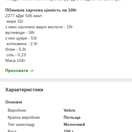
ПОживна харчова цінність на 100г
2277 кДж/ 545 ккал
жири 32г
з яких насичені жирні кислоти - 19г
вуглеводи - 58г
з них цукри - 53г
клітковина - 2,9г
білки - 5,9г
сіль - 0,23
Маса 156г
Приховати
Характеристики
Основні
Виробник
Vobro
Країна виробник
Польща
Тип шоколаду
Молочний
Вага
156 г