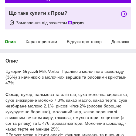
Що таке купити з Пром?
Замовлення під захистом
Опис
Характеристики
Відгуки про товар
Доставка
Опис
Цукерки Gryzzzli Milk Vorbo Праліне з молочного шоколаду
(36%) з начинкою з молочних вершків та рисовими крихтами
47%
Склад
: цукор, пальмова та олія ши, суха молочна сироватка,
сухе знежирене молоко 7,3%, какао масло, какао терте, сузе
незбиране молоко 2,1%, рисові чіпси2% (рисове борошно,
кукурудзяне борошно), молочний жир, какао порошок зі
зниженим вмістом жиру, глюкоза, емульгатори: лецитини (з
сої та ріпаку) та Е 476, ароматизатори. Молочний шоколад -
какао терте не менше 25%.
ПРодукт може містити арахіс, фундук, мигдаль та пшеницю.